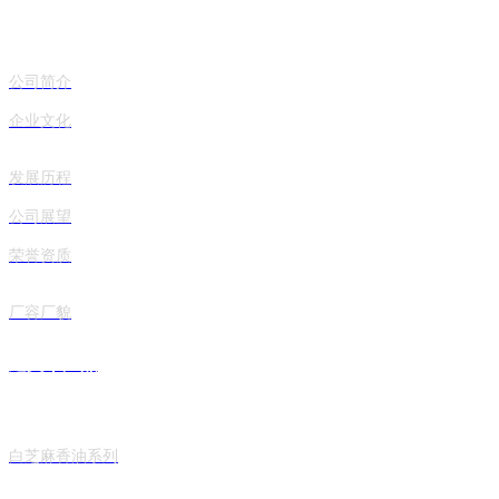
公司简介
企业文化
发展历程
公司展望
荣誉资质
厂容厂貌
建文丨产品
白芝麻香油系列