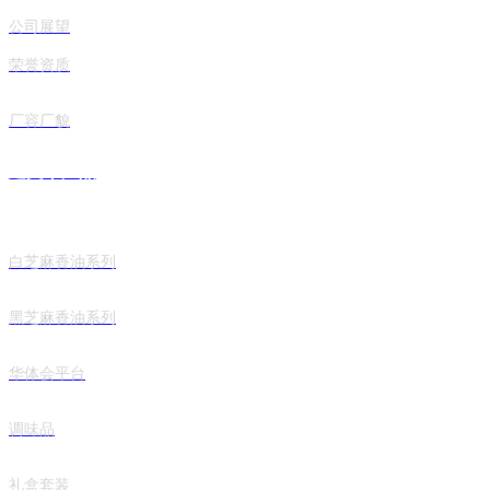
公司展望
荣誉资质
厂容厂貌
建文丨产品
白芝麻香油系列
黑芝麻香油系列
华体会平台
调味品
礼盒套装