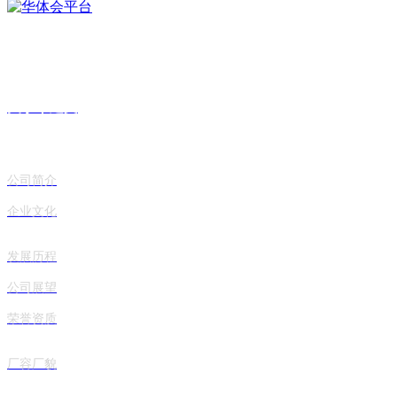
建文香油现已进驻山东省150余家大中型超市，拥有60余家直营店，90
余家加盟店，销售网络基本覆盖整个山东省。
关于丨建文
公司简介
企业文化
发展历程
公司展望
荣誉资质
厂容厂貌