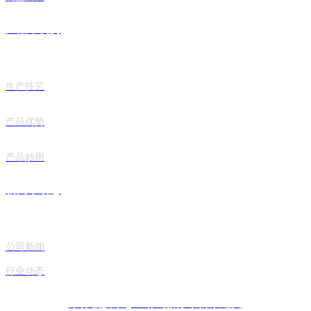
产品丨优势
生产技艺
产品优势
产品妙用
新闻丨动态
公司新闻
行业动态
华体会(中国)一站式服务平台丨建文