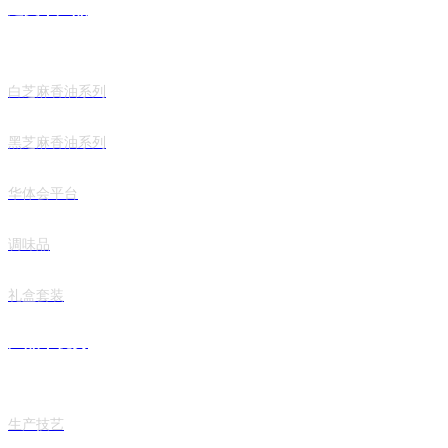
建文丨产品
白芝麻香油系列
黑芝麻香油系列
华体会平台
调味品
礼盒套装
产品丨优势
生产技艺