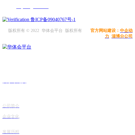
邮箱：
jwxy666@163.com
鲁ICP备09040767号-1
版权所有 © 2022 华体会平台 版权所有
官方网站建设：
中企动
力
淄博分公司
建文香油现已进驻山东省150余家大中型超市，拥有60余家直营店，90
余家加盟店，销售网络基本覆盖整个山东省。
关于丨建文
公司简介
企业文化
发展历程