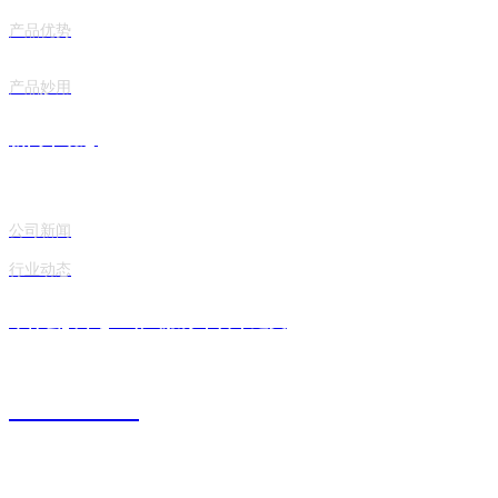
产品优势
产品妙用
新闻丨动态
公司新闻
行业动态
华体会(中国)一站式服务平台丨建文
0546-6268188
地址：山东省东营市广饶经济开发区