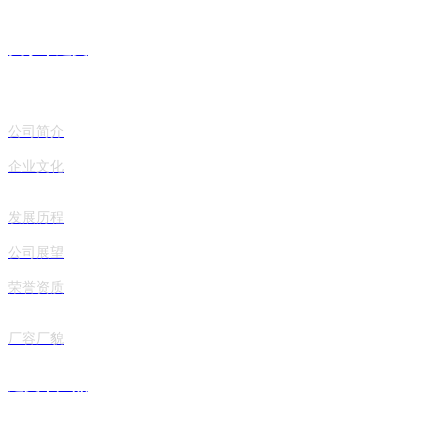
余家加盟店，销售网络基本覆盖整个山东省。
关于丨建文
公司简介
企业文化
发展历程
公司展望
荣誉资质
厂容厂貌
建文丨产品