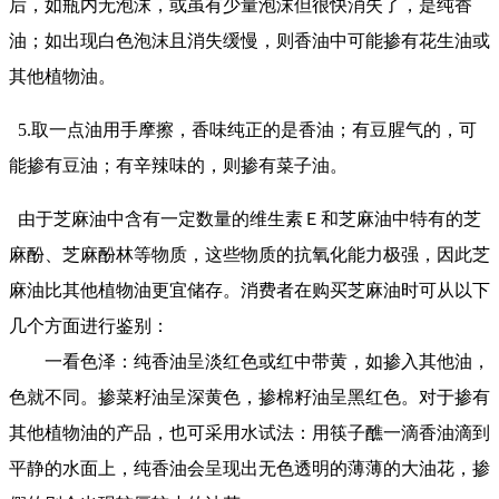
后，如瓶内无泡沫，或虽有少量泡沫但很快消失了，是纯香
油；如出现白色泡沫且消失缓慢，则香油中可能掺有花生油或
其他植物油。
5.取一点油用手摩擦，香味纯正的是香油；有豆腥气的，可
能掺有豆油；有辛辣味的，则掺有菜子油。
由于芝麻油中含有一定数量的维生素Ｅ和芝麻油中特有的芝
麻酚、芝麻酚林等物质，这些物质的抗氧化能力极强，因此芝
麻油比其他植物油更宜储存。消费者在购买芝麻油时可从以下
几个方面进行鉴别：
一看色泽：纯香油呈淡红色或红中带黄，如掺入其他油，
色就不同。掺菜籽油呈深黄色，掺棉籽油呈黑红色。对于掺有
其他植物油的产品，也可采用水试法：用筷子醮一滴香油滴到
平静的水面上，纯香油会呈现出无色透明的薄薄的大油花，掺