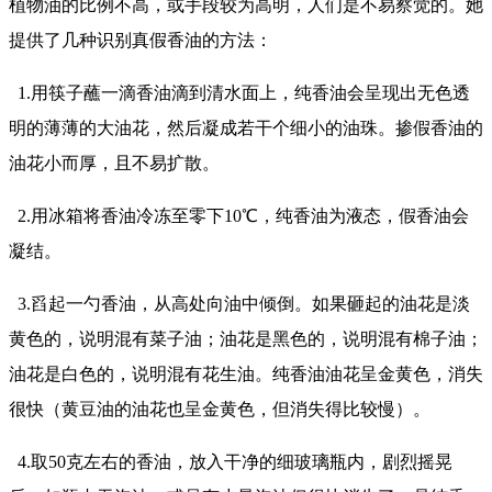
植物油的比例不高，或手段较为高明，人们是不易察觉的。她
提供了几种识别真假香油的方法：
1.用筷子蘸一滴香油滴到清水面上，纯香油会呈现出无色透
明的薄薄的大油花，然后凝成若干个细小的油珠。掺假香油的
油花小而厚，且不易扩散。
2.用冰箱将香油冷冻至零下10℃，纯香油为液态，假香油会
凝结。
3.舀起一勺香油，从高处向油中倾倒。如果砸起的油花是淡
黄色的，说明混有菜子油；油花是黑色的，说明混有棉子油；
油花是白色的，说明混有花生油。纯香油油花呈金黄色，消失
很快（黄豆油的油花也呈金黄色，但消失得比较慢）。
4.取50克左右的香油，放入干净的细玻璃瓶内，剧烈摇晃