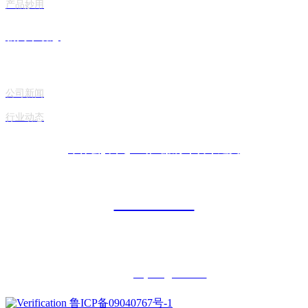
产品妙用
新闻丨动态
公司新闻
行业动态
华体会(中国)一站式服务平台丨建文
0546-6268188
地址：山东省东营市广饶经济开发区
邮箱：
jwxy666@163.com
鲁ICP备09040767号-1