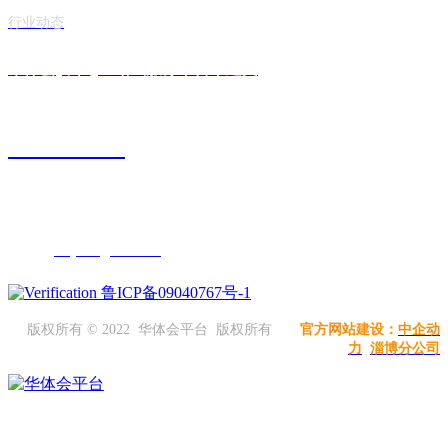
行业动态
华体会(中国)一站式服务平台丨建文
0546-6268188
地址：山东省东营市广饶经济开发区
邮箱：
jwxy666@163.com
鲁ICP备09040767号-1
版权所有 © 2022 华体会平台 版权所有
官方网站建设：
中企动
力
淄博分公司
建文香油现已进驻山东省150余家大中型超市，拥有60余家直营店，90